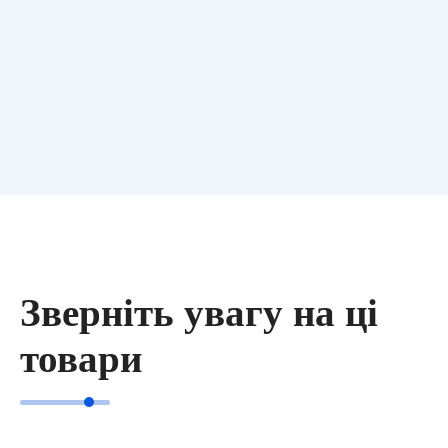
Сендвіч панель
Профлист
Горизонт
Ранчо
Зверніть увагу на ці
товари