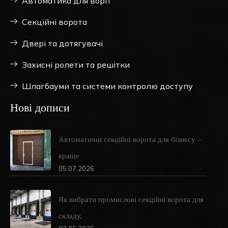
Автоматика для воріт
Секційні ворота
Двері та дотягувачі
Захисні ролети та решітки
Шлагбауми та системи контролю доступу
Нові дописи
Автоматичні секційні ворота для бізнесу –
краще
05.07.2026
Як вибрати промислові секційні ворота для
складу,